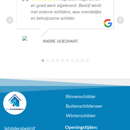
en goed werk afgeleverd. Bedrijf werkt
met externe schilders, was vriendelijke
en behulpzame schilder.
ANDRÉ GOEDHART
1
2
3
4
5
6
7
8
9
10
Binnenschilder
Buitenschilderwer
Winterschilder
Openingstijden:
Schildersbedrijf