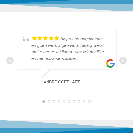
Afspraken nagekomen
en goed werk afgeleverd. Bedrijf werkt
met externe schilders, was vriendelijke
en behulpzame schilder.
ANDRÉ GOEDHART
1
2
3
4
5
6
7
8
9
10