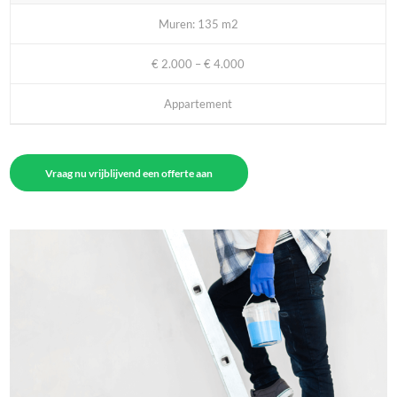
Muren: 135 m2
€ 2.000 – € 4.000
Appartement
Vraag nu vrijblijvend een offerte aan