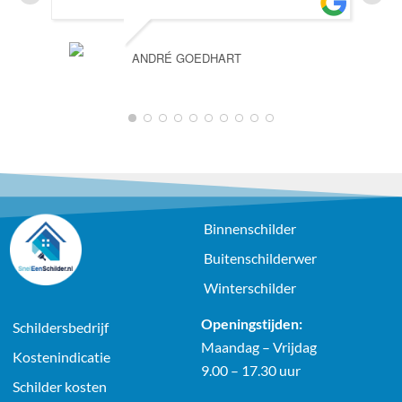
ANDRÉ GOEDHART
1
2
3
4
5
6
7
8
9
10
Binnenschilder
Buitenschilderwer
Winterschilder
Openingstijden:
Schildersbedrijf
Maandag – Vrijdag
Kostenindicatie
9.00 – 17.30 uur
Schilder kosten