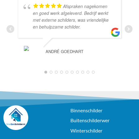
Afspraken nagekomen
en goed werk afgeleverd. Bedrijf werkt
met externe schilders, was vriendelijke
en behulpzame schilder.
ANDRÉ GOEDHART
1
2
3
4
5
6
7
8
9
10
Binnenschilder
Buitenschilderwer
Winterschilder