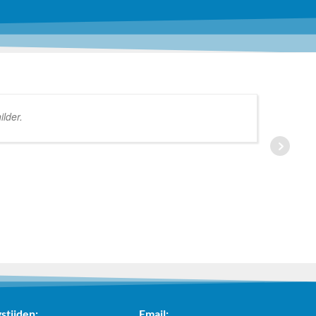
lder.
stijden:
Email: