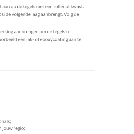
f aan op de tegels met een roller of kwast.
t u de volgende laag aanbrengt. Volg de
werking aanbrengen om de tegels te
orbeeld een lak- of epoxycoating aan te
onals;
n jouw regio;