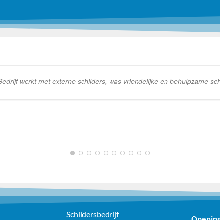
rijf werkt met externe schilders, was vriendelijke en behulpzame schi
1
2
3
4
5
6
7
8
9
10
Schildersbedrijf
Opening