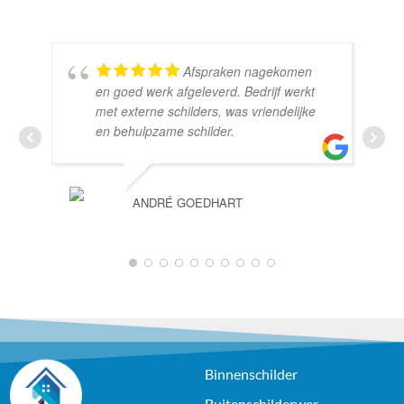
Afspraken nagekomen
en goed werk afgeleverd. Bedrijf werkt
met externe schilders, was vriendelijke
en behulpzame schilder.
ANDRÉ GOEDHART
1
2
3
4
5
6
7
8
9
10
Binnenschilder
Buitenschilderwer