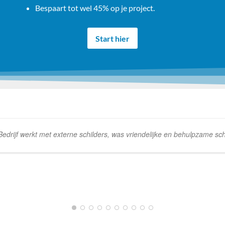
Bespaart tot wel 45% op je project.
Start hier
rijf werkt met externe schilders, was vriendelijke en behulpzame schi
1
2
3
4
5
6
7
8
9
10