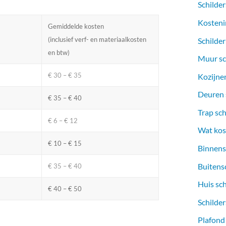
Schilder
Kosteni
Gemiddelde kosten
(inclusief verf- en materiaalkosten
Schilder
en btw)
Muur sc
€ 30 – € 35
Kozijnen
Deuren s
€ 35 – € 40
Trap sch
€ 6 – € 12
Wat kost
€ 10 – € 15
Binnens
Buitens
€ 35 – € 40
Huis sc
€ 40 – € 50
Schilder
Plafond