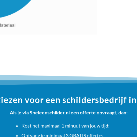
ezen voor een schildersbedrijf i
Als je via Sneleenschilder.nl een offerte opvraagt, dan:
Kost het maximaal 1 minuut van jouw tijd;
Ontvang je minimaal 3 GRATIS offertes;