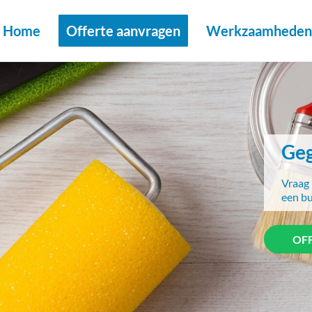
Home
Offerte aanvragen
Werkzaamheden 
Geg
Vraag 
een bu
OF